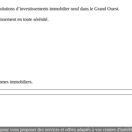
solutions d’investissements immobilier neuf dans le Grand Ouest.
issement en toute sérénité.
ammes immobiliers.
ur vous proposer des services et offres adaptés à vos centres d'intérêts e