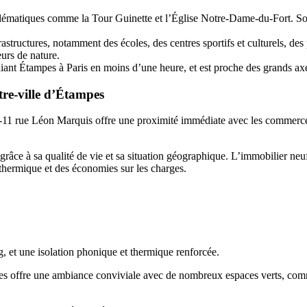
ématiques comme la Tour Guinette et l’Église Notre-Dame-du-Fort. Son 
structures, notamment des écoles, des centres sportifs et culturels, de
eurs de nature.
liant Étampes à Paris en moins d’une heure, et est proche des grands axe
re-ville d’Étampes
1 rue Léon Marquis offre une proximité immédiate avec les commerces, r
grâce à sa qualité de vie et sa situation géographique. L’immobilier neu
thermique et des économies sur les charges.
, et une isolation phonique et thermique renforcée.
s offre une ambiance conviviale avec de nombreux espaces verts, comme l